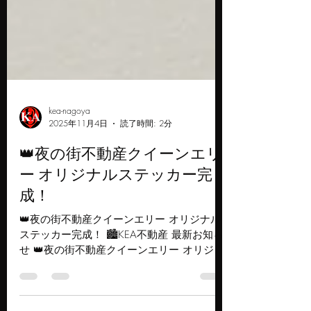
kea-nagoya
2025年11月4日
読了時間: 2分
👑夜の街不動産クイーンエリ
ー オリジナルステッカー完
成！
👑夜の街不動産クイーンエリー オリジナル
ステッカー完成！ 🏙KEA不動産 最新お知ら
せ 👑夜の街不動産クイーンエリー オリジナ