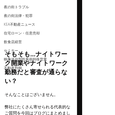
夜の街トラブル
夜の街法律・犯罪
KEA不動産ニュース
住宅ローン・任意売却
飲食店経営
セミナー
そもそも…ナイトワー
映像送信型性風俗特殊営業
ク開業やナイトワーク
不動産判例
勤務だと審査が通らな
い？
そんなことはございません。
弊社にたくさん寄せられる代表的な
ご質問を今回はブログにまとめまし