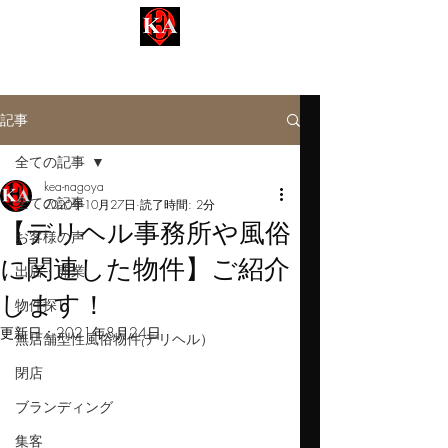
名古屋事業用【KEA-ケア不動産】
Kinsan Estate Agent​​
記事
全ての記事
kea-nagoya
全ての記事
2020年10月27日
読了時間: 2分
【デリヘル事務所や風俗
お客様の声
に関連した物件】ご紹介
出店・開業
します！
物件探し
更新日：
2021年8月24日
無店舗型性風俗物件₍デリヘル）
閉店
ブランディング
集客