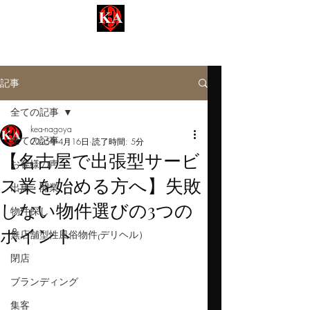
名古屋事業用【KEA-ケア不動産】
Kinsan Estate Agent​​
記事
全ての記事
kea-nagoya
全ての記事
2025年4月16日
読了時間: 5分
【名古屋で出張型サービ
お客様の声
ス業を始める方へ】失敗
出店・開業
しない物件選びの3つの
物件探し
ポイント
無店舗型性風俗物件₍デリヘル）
閉店
ブランディング
集客