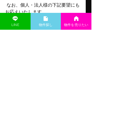
 なお、個人・法人様の下記要望にも
お応えいたします。
・新規開業・移転
LINE
​物件探し
物件を売りたい
・居抜き店舗売却
・家主承諾物件
#飲食店
#バー
#夜職
#スナック