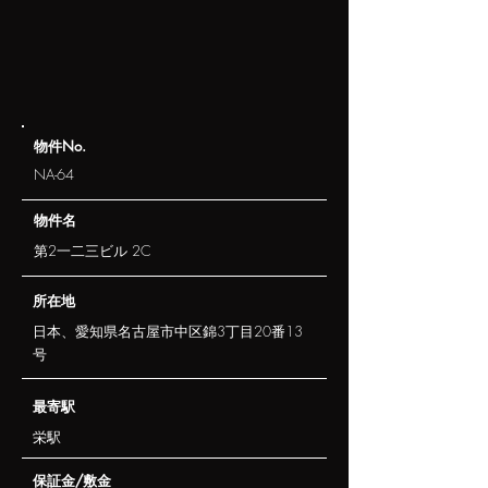
​物件No.
NA-64
​物件名
第2一二三ビル 2C
​所在地
日本、愛知県名古屋市中区錦3丁目20番13
号
​最寄駅
栄駅
​保証金/敷金