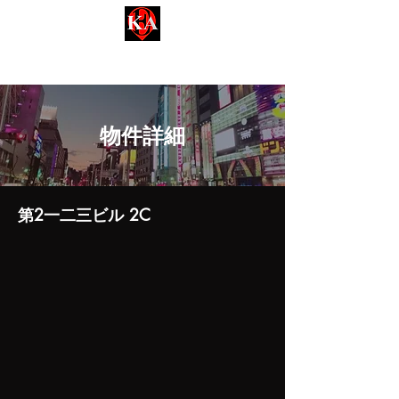
名古屋事業用【KEA-ケア不動産】
Kinsan Estate Agent​​
​物件詳細
第2一二三ビル 2C