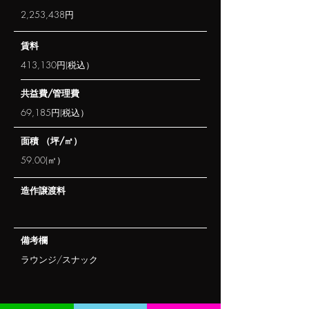
2,253,438円
​賃料
413,130円(税込）
​共益費/管理費
69,185円(税込）
​面積 （坪/㎡）
59.00(㎡）
​造作譲渡料
​備考欄
ラウンジ/スナック