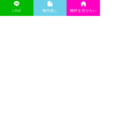
LINE
​物件探し
物件を売りたい
詳細はお問い合わせください
名古屋事業用【KEA-ケア不動産】​
keakea3775@gmail.com
052-951-3775