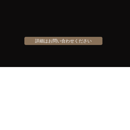
詳細はお問い合わせください
名古屋事業用【KEA-ケア不動産】​
keakea3775@gmail.com
052-951-3775
FAX：052-9513776
〒460-0003
愛知県名古屋市中区錦3-11−25
​アーク栄錦ニュービジネスビル406