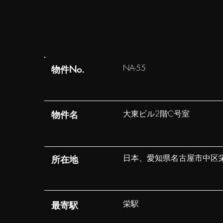
NA-55
​物件No.
大東ビル2階C号室
​物件名
日本、愛知県名古屋市中区栄
​所在地
栄駅
​最寄駅