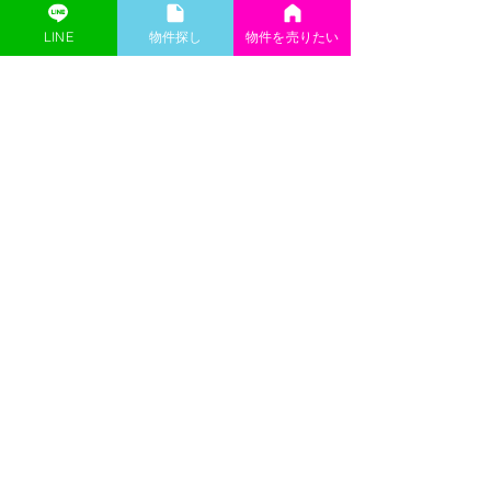
LINE
​物件探し
物件を売りたい
詳細はお問い合わせください
名古屋事業用【KEA-ケア不動産】​
keakea3775@gmail.com
052-951-3775