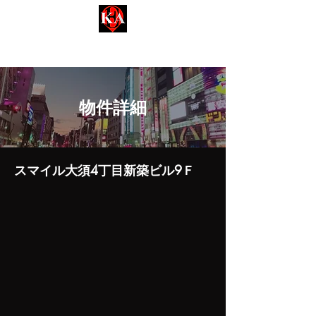
名古屋事業用【KEA-ケア不動産】
Kinsan Estate Agent​​
​物件詳細
スマイル大須4丁目新築ビル9Ｆ