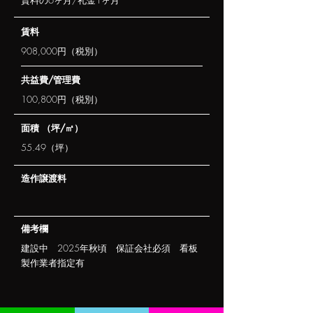
賃料の6ヶ月/礼金1ヶ月
​賃料
908,000円（税別）
​共益費/管理費
100,800円（税別）
​面積 （坪/㎡）
55.49（坪）
​造作譲渡料
​備考欄
建設中 2025年秋頃 保証会社必須 看板
製作業者指定有