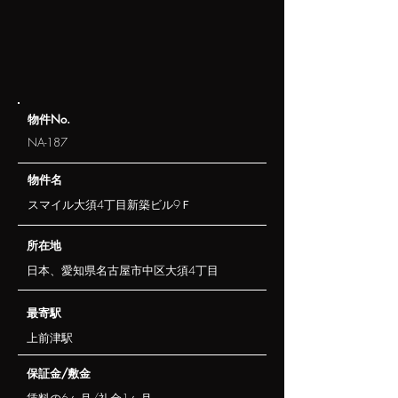
​物件No.
NA-187
​物件名
スマイル大須4丁目新築ビル9Ｆ
​所在地
日本、愛知県名古屋市中区大須4丁目
​最寄駅
上前津駅
​保証金/敷金