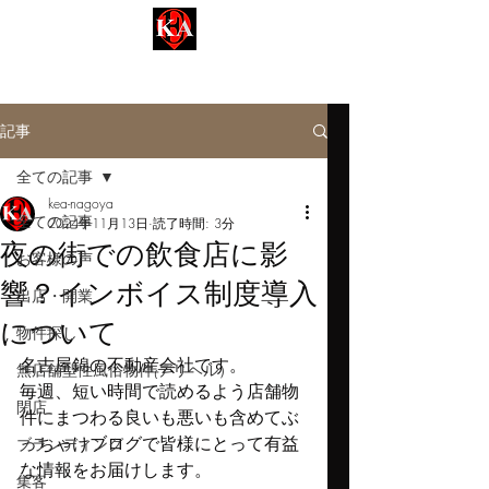
名古屋事業用【KEA-ケア不動産】
Kinsan Estate Agent​​
記事
全ての記事
kea-nagoya
全ての記事
2024年11月13日
読了時間: 3分
夜の街での飲食店に影
お客様の声
響？インボイス制度導入
出店・開業
について
物件探し
名古屋錦の不動産会社です。
無店舗型性風俗物件₍デリヘル）
毎週、短い時間で読めるよう店舗物
閉店
件にまつわる良いも悪いも含めてぶ
っちゃけブログで皆様にとって有益
ブランディング
な情報をお届けします。
集客