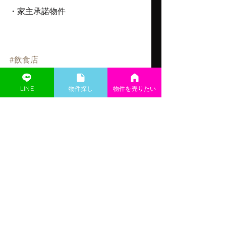
・家主承諾物件
#飲食店
#バー
LINE
​物件探し
物件を売りたい
#夜職
#スナック
#ラウンジ
#キャバクラ
#飲食