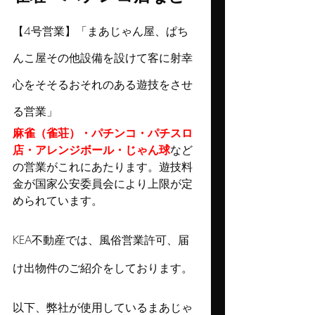
【4号営業】「まあじゃん屋、ぱち
んこ屋その他設備を設けて客に射幸
心をそそるおそれのある遊技をさせ
る営業」
麻雀（雀荘）・パチンコ・パチスロ
店・アレンジボール・じゃん球
など
の営業がこれにあたります。遊技料
金が国家公安委員会により上限が定
められています。
KEA不動産では、風俗営業許可、届
け出物件のご紹介をしております。
以下、弊社が使用しているまあじゃ