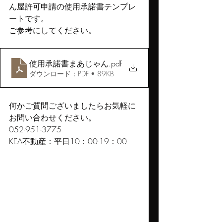
ん屋許可申請の使用承諾書テンプレ
ートです。
ご参考にしてください。
使用承諾書まあじゃん
.pdf
ダウンロード：PDF • 89KB
何かご質問ございましたらお気軽に
お問い合わせください。
052-951-3775
KEA不動産：平日10：00-19：00　