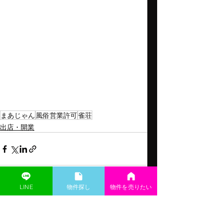
まあじゃん
風俗営業許可
雀荘
出店・開業
LINE
​物件探し
物件を売りたい
最新記事
すべて表示