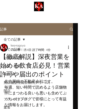
名古屋事業用【KEA-ケア不動産】
Kinsan Estate Agent​​
記事
全ての記事
kea-nagoya
全ての記事
2024年11月4日
読了時間: 4分
【徹底解説】深夜営業を
お客様の声
始める飲食店必見！営業
出店・開業
許可や届出のポイント
物件探し
名古屋錦の不動産会社です。
無店舗型性風俗物件₍デリヘル）
毎週、短い時間で読めるよう店舗物
閉店
件にまつわる良いも悪いも含めてぶ
っちゃけブログで皆様にとって有益
ブランディング
な情報をお届けします。
集客