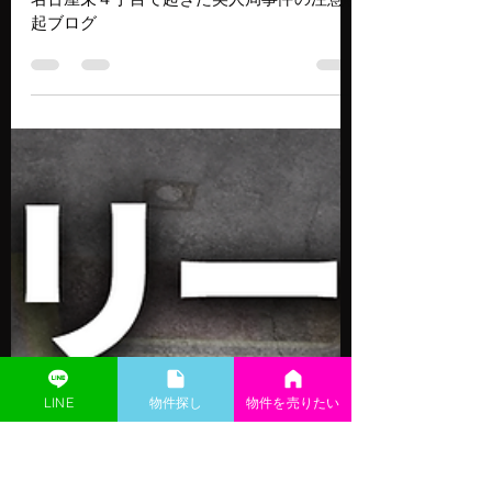
kea-nagoya
2025年6月16日
読了時間: 4分
【注意喚起】栄4丁目で起きた
「美人局」の事件──夜の街で
気をつけたいこと
名古屋栄４丁目で起きた美人局事件の注意喚
起ブログ
LINE
​物件探し
物件を売りたい