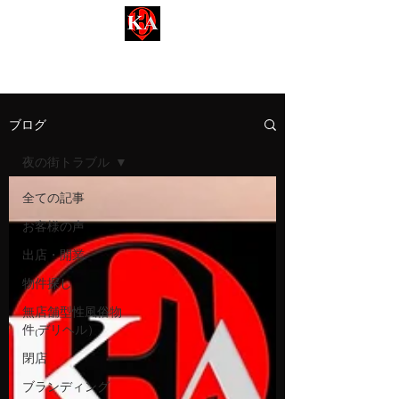
名古屋事業用【KEA-ケア不動産】
Kinsan Estate Agent​​
ブログ
夜の街トラブル
全ての記事
お客様の声
出店・開業
物件探し
無店舗型性風俗物
件₍デリヘル）
閉店
ブランディング