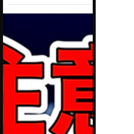
めるよう店舗物件や夜の街にまつわる良いも
悪いも含めてぶっちゃけブログで皆様にとっ
て有益な情報をお届けします。 ここ数年、
SNSやインターネット広告で「好きなことで
起業しよう」「自由な働き方を手に入れよ
う」といったキャッチコピーを多く見かける
ようになりました。 特にコロナ以降、社会
全体が不安定になったことで、“自分の力で
収入を作りたい”“人生を変えたい”というニ
ーズが高まり、オンラインを利用したセミナ
ーや起業塾が一気に増えました。 中には、
本物の学びや価値を提供している講座もあり
ます。しかしその一方で、純粋な気持ちにつ
け込み、不安や焦りに付け入るような「高額
セミナー」も増えつつあります。 今日は、
私が実際に学びの場を経験した立場、そして
経営者として多くの方と関わってきた立場か
ら、このテーマについて少しお話ししたいと
思います。 ■ 無料セミナーが入り口になる
理由 無料セミナーは誰でも参加しやすく、