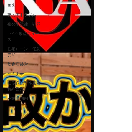
集客
夜の街トラブル
夜の街法律・犯罪
KEA不動産ニュー
ス
住宅ローン・任意
売却
飲食店経営
セミナー
映像送信型性風俗
特殊営業
不動産判例