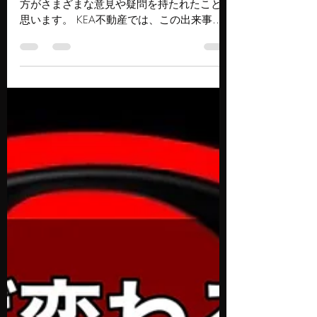
今回報道されたサウナ事故について、多くの
方がさまざまな意見や疑問を持たれたことと
思います。 KEA不動産では、この出来事を
「感情論」や「個別の過失」として捉えるの
ではなく、 人を集める場所における安全設
計と運営のあり方 という観点から考えてい
ます。 ■ 事故は一つの原因で起きるわけで
はない 建物や施設で起きる事故は、特定の
設備不良や単独の判断だけで発生するもので
はありません。 ・設備の選定・設計時の前
提条件・運営側の想定・点検や確認の考え方
こうした複数の要素が重なり、安全が成立し
なくなったときに事故は起こります。 今回
の事故も、一箇所だけを見て判断できるもの
ではないと考えています。 ■ 法律を守って
いることと、安全であることは同義ではない
「法令を遵守していたかどうか」は、重要な
確認事項の一つです。 しかし、 法律はあく
まで最低限の基準 であり、それを満たして
いれば十分な安全が確保される、という意味